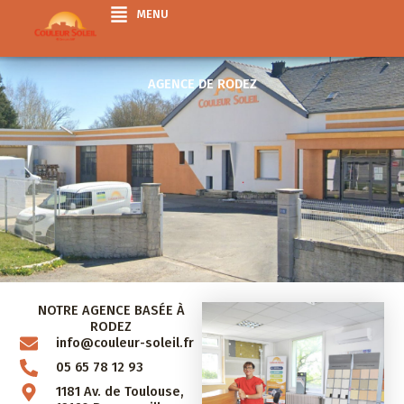
Aller
MENU
au
contenu
AGENCE DE RODEZ
NOTRE AGENCE BASÉE À
RODEZ
info@couleur-soleil.fr
05 65 78 12 93
1181 Av. de Toulouse,