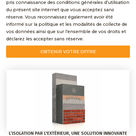
pris connaissance des conditions générales d’utilisation
du présent site internet que vous acceptez sans
réserve. Vous reconnaissez également avoir été
informé sur la politique et les modalités de collecte de
vos données ainsi que sur l’ensemble de vos droits et
déclarez les accepter sans réserve.
OBTENIR VOTRE OFFRE
A
l
t
e
r
n
a
t
i
v
L’ISOLATION PAR L'EXTÉRIEUR, UNE SOLUTION INNOVANTE
e